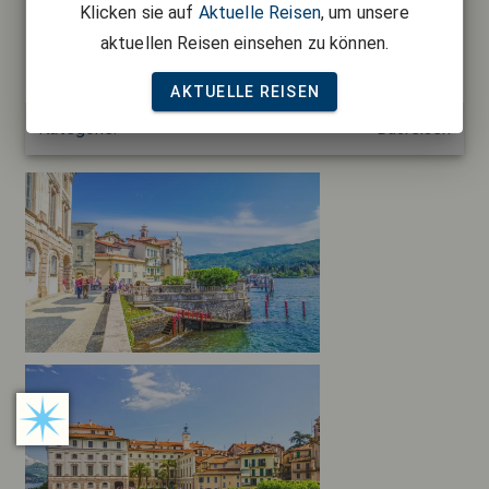
Klicken sie auf
Aktuelle Reisen
, um unsere
4 Übernachtung im ****Hotel MILAN Speranza au Lac in
Stresa
aktuellen Reisen einsehen zu können.
6x Frühstücksbuffet
6x Abendessen als 3-Gang oder Buffet
Kurtaxe
AKTUELLE REISEN
Kategorie:
Busreisen