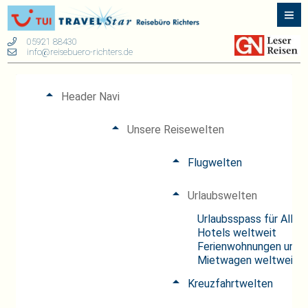
05921 88430
info@reisebuero-richters.de
Header Navi
Unsere Reisewelten
Flugwelten
Urlaubswelten
Urlaubsspass für Alle
Hotels weltweit
Ferienwohnungen und 
Mietwagen weltweit
Kreuzfahrtwelten