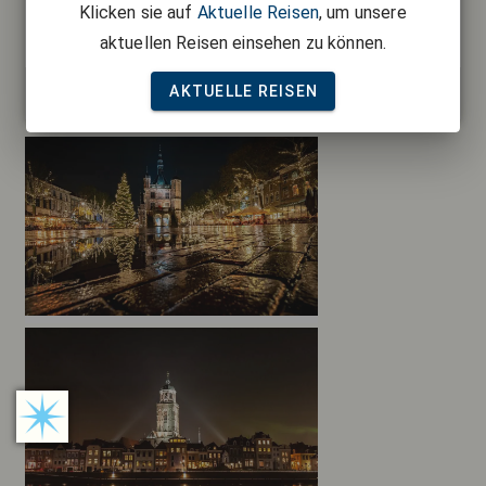
Klicken sie auf
Aktuelle Reisen
, um unsere
Deventer
5% GN Card Rabatt bei selbständiger Vorlage einer
aktuellen Reisen einsehen zu können.
gültigen GN Card bei Buchung!
Kategorie:
Busreisen
AKTUELLE REISEN