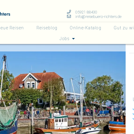
05921 88430
info@reisebuero-richters.de
eue Reisen
Reiseblog
Online-Katalog
Gut zu w
Jobs