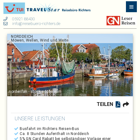
05921 88430
info@reisebuero-richters.de
NORDDEICH
Möwen, Wellen, Wind und Weite
nordenfan - stock.adobe.com
TEILEN
UNSERE LEISTUNGEN
Busfahrt im Richters Reisen-Bus
Ca. 8 Stunden Aufenthalt in Norddeich
5% GN Card Rabatt bei selbständiger Vorlage einer