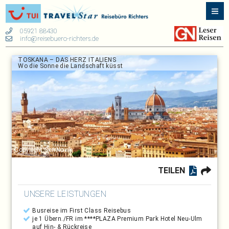
05921 88430
info@reisebuero-richters.de
TOSKANA – DAS HERZ ITALIENS
Wo die Sonne die Landschaft küsst
Copyright:SerrNovik
TEILEN
UNSERE LEISTUNGEN
Busreise im First Class Reisebus
je 1 Übern./FR im ****PLAZA Premium Park Hotel Neu-Ulm
auf Hin- & Rückreise