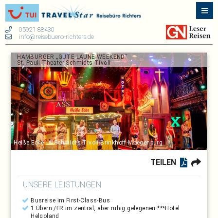
05921 88430
info@reisebuero-richters.de
HAMBURGER „GUTE LAUNE WEEKEND“
St. Pauli Theater Schmidts Tivoli
Heiße Ecke - ©Schmidts Tivoli-Brinkhoff-Moegenburg
TEILEN
UNSERE LEISTUNGEN
Busreise im First-Class-Bus
1 Übern./FR im zentral, aber ruhig gelegenen ***Hotel
Helgoland