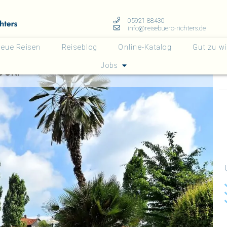
05921 88430
info@reisebuero-richters.de
eue Reisen
Reiseblog
Online-Katalog
Gut zu w
Jobs
DORF