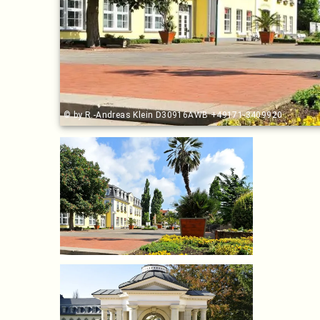
© by R.-Andreas Klein D30916AWB +49171-3409920