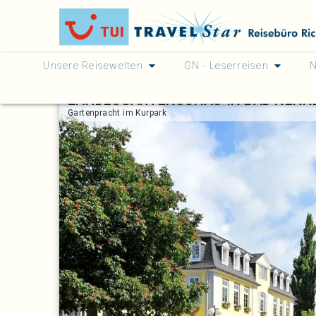
Unsere Reisewelten
GN - Leserreisen
N
LANDESGARTENSCHAU IN BAD NENN
Gartenpracht im Kurpark